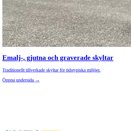
Emalj-, gjutna och graverade skyltar
Traditionellt tillverkade skyltar för tidstypiska miljöer.
Öppna undersida →